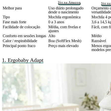
Ver na Amazon
Ver n
Melhor para
Uso diário prolongado
Orçamento c
desde o nascimento
versatilidade
Tipo
Mochila ergonómica
Mochila 4 p
Fase mais forte
0 a 3 anos
3,6 a 14,5 k
Facilidade de colocação
Média, com fivelas e
Fácil, com f
ajustes
Conforto em sessões longas
Alto
Médio
Calor / respirabilidade
Boa (SoftFlex Mesh)
Razoável
Principal ponto fraco
Preço mais elevado
Menos ergo
modelos pr
1.
Ergobaby Adapt