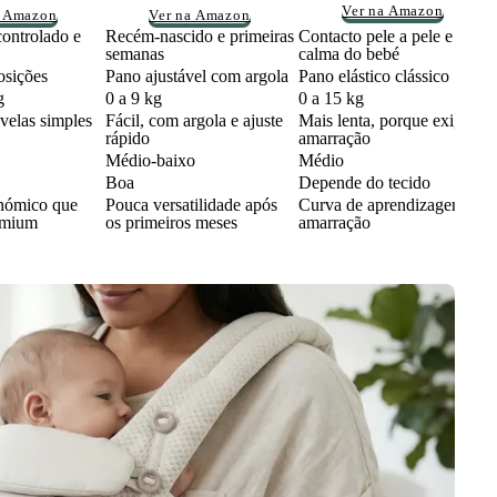
Ver na Amazon
a Amazon
Ver na Amazon
ontrolado e
Recém-nascido e primeiras
Contacto pele a pele e
semanas
calma do bebé
osições
Pano ajustável com argola
Pano elástico clássico
g
0 a 9 kg
0 a 15 kg
ivelas simples
Fácil, com argola e ajuste
Mais lenta, porque exige
rápido
amarração
Médio-baixo
Médio
Boa
Depende do tecido
nómico que
Pouca versatilidade após
Curva de aprendizagem na
emium
os primeiros meses
amarração