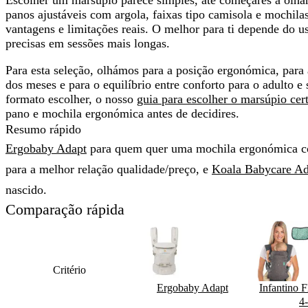
Escolher um marsúpio parece simples, até começares a olhar
panos ajustáveis com argola, faixas tipo camisola e mochil
vantagens e limitações reais
. O melhor para ti depende do us
precisas em sessões mais longas.
Para esta seleção, olhámos para a posição ergonómica, para a
dos meses e para o
equilíbrio entre conforto para o adulto e
formato escolher, o nosso
guia para escolher o marsúpio cer
pano e mochila ergonómica antes de decidires.
Resumo rápido
Ergobaby Adapt
para quem quer uma mochila ergonómica c
para a melhor relação qualidade/preço, e
Koala Babycare Ad
nascido.
Comparação rápida
Critério
Ergobaby Adapt
Infantino 
4-