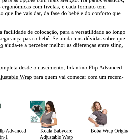
 para as opções com mais atenção. Há panos elásticos,
as ergonómicas com fivelas, e cada formato tem
o que lhe vais dar, da fase do bebé e do conforto que
 facilidade de colocação, para a versatilidade ao longo
 segurança para o bebé
. Se ainda tens dúvidas sobre que
to
ajuda-te a perceber melhor as diferenças entre sling,
ompleta desde o nascimento,
Infantino Flip Advanced
justable Wrap
para quem vai começar com um recém-
Flip Advanced
Koala Babycare
Boba Wrap Original
in-1
Adjustable Wrap