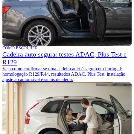
COMO ESCOLHER
Cadeira auto segura: testes ADAC, Plus Test e
R129
Veja como confirmar se uma cadeira auto é segura em Portugal:
homologação R129/R44, resultados ADAC, Plus Test, instalação,
ajuste ao automóvel e sinais de alerta.