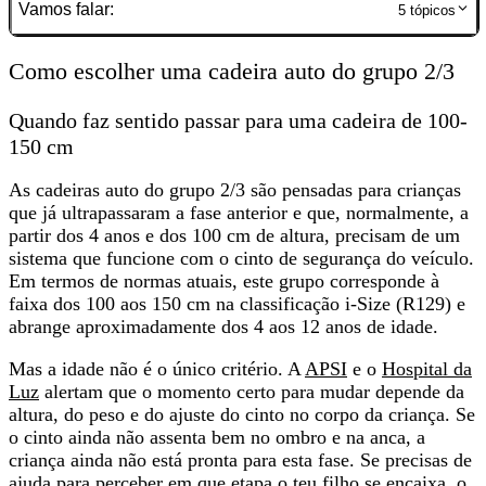
Vamos falar:
5
tópicos
Como escolher uma cadeira auto do grupo 2/3
Quando faz sentido passar para uma cadeira de 100-
150 cm
As cadeiras auto do grupo 2/3 são pensadas para crianças
que já ultrapassaram a fase anterior e que, normalmente,
a
partir dos 4 anos e dos 100 cm de altura
, precisam de um
sistema que funcione com o cinto de segurança do veículo.
Em termos de normas atuais, este grupo corresponde à
faixa dos 100 aos 150 cm na classificação i-Size (R129) e
abrange aproximadamente dos 4 aos 12 anos de idade.
Mas a idade não é o único critério. A
APSI
e o
Hospital da
Luz
alertam que o momento certo para mudar depende da
altura, do peso e do ajuste do cinto
no corpo da criança. Se
o cinto ainda não assenta bem no ombro e na anca, a
criança ainda não está pronta para esta fase. Se precisas de
ajuda para perceber em que etapa o teu filho se encaixa, o