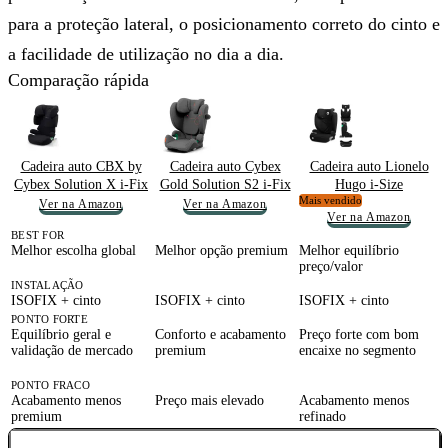
para a proteção lateral, o posicionamento correto do cinto e
a facilidade de utilização no dia a dia.
Comparação rápida
Cadeira auto CBX by
Cadeira auto Cybex
Cadeira auto Lionelo
Cybex Solution X i-Fix
Gold Solution S2 i-Fix
Hugo i-Size
Mais vendido
Ver na Amazon
Ver na Amazon
Ver na Amazon
BEST FOR
Melhor escolha global
Melhor opção premium
Melhor equilíbrio
preço/valor
INSTALAÇÃO
ISOFIX + cinto
ISOFIX + cinto
ISOFIX + cinto
PONTO FORTE
Equilíbrio geral e
Conforto e acabamento
Preço forte com bom
validação de mercado
premium
encaixe no segmento
PONTO FRACO
Acabamento menos
Preço mais elevado
Acabamento menos
premium
refinado