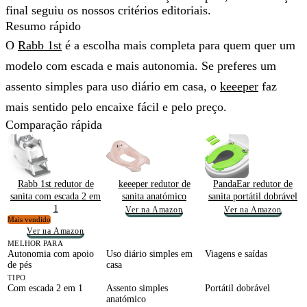
final seguiu os nossos critérios editoriais.
Resumo rápido
O
Rabb 1st
é a escolha
mais completa
para quem quer um
modelo com escada e mais autonomia. Se preferes um
assento simples para uso diário em casa, o
keeeper
faz
mais sentido pelo
encaixe fácil e pelo preço
.
Comparação rápida
Rabb 1st redutor de
keeeper redutor de
PandaEar redutor de
sanita com escada 2 em
sanita anatómico
sanita portátil dobrável
1
Ver na Amazon
Ver na Amazon
Mais vendido
Ver na Amazon
MELHOR PARA
Autonomia com apoio
Uso diário simples em
Viagens e saídas
de pés
casa
TIPO
Com escada 2 em 1
Assento simples
Portátil dobrável
anatómico